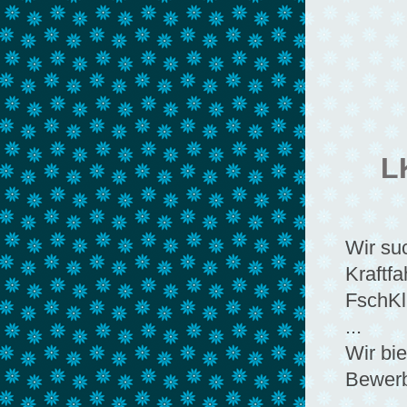
L
Wir su
Kraftfa
FschKl 
...
Wir bi
Bewerb