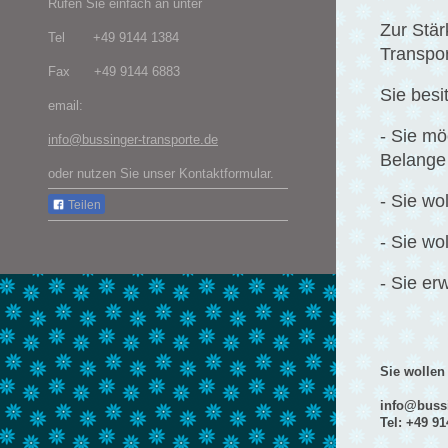
Rufen Sie einfach an unter
Zur Stär
Tel +49 9144 1384
Transpo
Fax +49 9144 6883
Sie besi
email:
- Sie mö
info@bussinger-transporte.de
Belange
oder nutzen Sie unser Kontaktformular.
- Sie wo
Teilen
- Sie wo
- Sie e
Sie wollen
info@bussi
Tel: +49 9